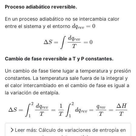
Proceso adiabático reversible.
En un proceso adiabático no se intercambia calor
d
q
r
e
v
=
0
entre el sistema y el entorno
Δ
S
=
∫
d
q
r
e
v
T
=
0
Cambio de fase reversible a T y P constantes.
Un cambio de fase tiene lugar a temperatura y presión
constantes. La temperatura sale fuera de la integral y
el calor intercambiado en el cambio de fase es igual a
la variación de entalpía.
Δ
S
=
∫
1
2
d
q
r
e
v
T
=
1
T
∫
1
2
d
q
r
e
v
=
q
r
e
v
T
=
Δ
H
T
Leer más: Cálculo de variaciones de entropía en