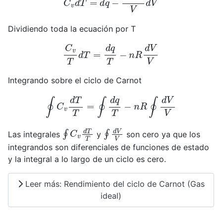
Dividiendo toda la ecuación por T
C
v
T
d
T
=
d
q
T
−
n
R
d
V
V
Integrando sobre el ciclo de Carnot
∮
C
v
d
T
T
=
∮
d
q
T
−
n
R
∮
d
V
V
∮
C
v
d
T
T
∮
d
V
V
Las integrales
y
son cero ya que los
integrandos son diferenciales de funciones de estado
y la integral a lo largo de un ciclo es cero.
Leer más: Rendimiento del ciclo de Carnot (Gas
ideal)