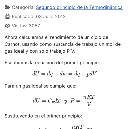
Categoría:
Segundo principio de la Termodinámica
Publicado: 03 Julio 2012
Visitas: 3057
Ahora calculemos el rendimiento de un ciclo de
Carnot, usando como sustancia de trabajo un mol de
gas ideal y con sólo trabajo P-V.
Escribimos la ecuación del primer principio:
d
U
=
d
q
+
d
w
=
d
q
−
p
d
V
Para un gas ideal se cumple que:
d
U
=
C
v
d
T
y
P
=
n
R
T
V
Sustituyendo en el primer principio:
C
v
d
T
=
d
q
−
n
R
T
V
d
V