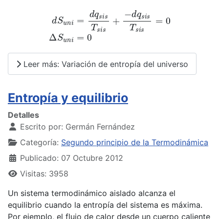
d
S
u
n
i
=
d
q
s
i
s
T
s
i
s
+
−
d
q
s
i
s
T
s
i
s
=
0
Δ
S
u
n
i
=
0
Leer más: Variación de entropía del universo
Entropía y equilibrio
Detalles
Escrito por:
Germán Fernández
Categoría:
Segundo principio de la Termodinámica
Publicado: 07 Octubre 2012
Visitas: 3958
Un sistema termodinámico aislado alcanza el
equilibrio cuando la entropía del sistema es máxima.
Por ejemplo, el flujo de calor desde un cuerpo caliente