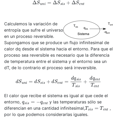
Δ
S
u
n
i
=
Δ
S
s
i
s
+
Δ
S
e
n
t
Calculemos la variación de
entropía que sufre el universo
en un proceso reversible.
Supongamos que se produce un flujo infinitesimal de
calor dq desde el sistema hacia el entorno. Para que el
proceso sea reversible es necesario que la diferencia
de temperatura entre el sistema y el entorno sea un
dT, de lo contrario el proceso será irreversible.
d
S
u
n
i
=
d
S
s
i
s
+
d
S
e
n
t
=
d
q
s
i
s
T
s
i
s
+
d
q
e
n
t
T
e
n
t
El calor que recibe el sistema es igual al que cede el
q
s
i
s
=
−
q
e
n
t
entorno,
y las temperaturas sólo se
T
s
i
s
=
T
e
n
t
diferencian en una cantidad infinitesimal,
,
por lo que podemos considerarlas iguales.