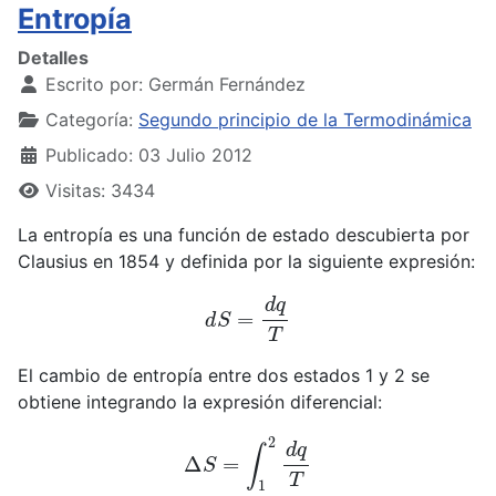
Entropía
Detalles
Escrito por:
Germán Fernández
Categoría:
Segundo principio de la Termodinámica
Publicado: 03 Julio 2012
Visitas: 3434
La entropía es una función de estado descubierta por
Clausius en 1854 y definida por la siguiente expresión:
d
S
=
d
q
T
El cambio de entropía entre dos estados 1 y 2 se
obtiene integrando la expresión diferencial:
Δ
S
=
∫
1
2
d
q
T