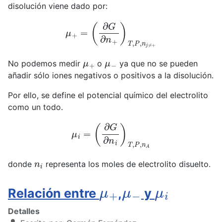
disolución viene dado por:
μ
+
=
(
∂
G
∂
n
+
)
T
,
P
,
n
j
≠
+
μ
+
μ
−
No podemos medir
o
ya que no se pueden
añadir sólo iones negativos o positivos a la disolución.
Por ello, se define el potencial químico del electrolito
como un todo.
μ
i
=
(
∂
G
∂
n
i
)
T
,
P
,
n
A
n
i
donde
representa los moles de electrolito disuelto.
μ
+
μ
−
μ
i
Relación entre
,
y
Detalles