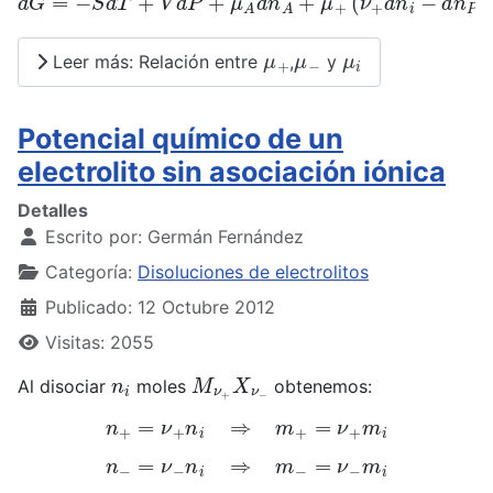
μ
+
μ
−
μ
i
Leer más: Relación entre
,
y
Potencial químico de un
electrolito sin asociación iónica
Detalles
Escrito por:
Germán Fernández
Categoría:
Disoluciones de electrolitos
Publicado: 12 Octubre 2012
Visitas: 2055
n
i
M
ν
+
X
ν
−
Al disociar
moles
obtenemos:
n
+
=
ν
+
n
i
⇒
m
+
=
ν
+
m
i
n
−
=
ν
−
n
i
⇒
m
−
=
ν
−
m
i