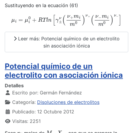
Sustituyendo en la ecuación (61)
μ
i
=
μ
i
0
+
R
T
l
n
[
γ
±
ν
(
ν
+
m
i
m
0
)
ν
+
(
ν
−
m
i
m
0
)
ν
−
]
Leer más: Potencial químico de un electrolito
sin asociación iónica
Potencial químico de un
electrolito con asociación iónica
Detalles
Escrito por:
Germán Fernández
Categoría:
Disoluciones de electrolitos
Publicado: 12 Octubre 2012
Visitas: 2251
n
i
M
ν
+
X
ν
−