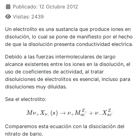
Publicado: 12 Octubre 2012
Visitas: 2439
Un electrolito es una sustancia que produce iones en
disolución, lo cual se pone de manifiesto por el hecho
de que la disolución presenta conductividad electrica.
Debido a las fuerzas intermoleculares de largo
alcance existentes entre los iones en la disolución, el
uso de coeficientes de actividad, al tratar
disoluiciones de electrolitos es esencial, incluso para
disoluciones muy diluidas.
Sea el electrolito:
M
ν
+
X
ν
−
(
s
)
→
ν
+
M
a
c
Z
+
+
ν
−
X
a
c
Z
−
Comparemos esta ecuación con la disociación del
nitrato de bario.