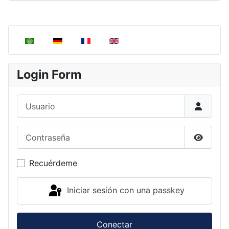
Seleccione su idioma
Login Form
Usuario
Contraseña
Mostrar
Recuérdeme
Iniciar sesión con una passkey
Conectar