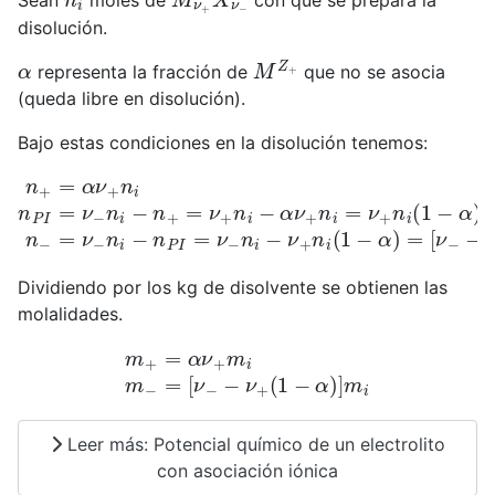
Sean
moles de
con que se prepara la
disolución.
α
M
Z
+
representa la fracción de
que no se asocia
(queda libre en disolución).
Bajo estas condiciones en la disolución tenemos:
n
+
=
α
ν
+
n
i
n
P
I
=
ν
[
ν
−
−
n
−
i
−
ν
n
+
+
(
1
=
−
ν
α
+
)
n
]
n
i
−
i
α
ν
+
n
i
=
ν
+
n
i
(
1
−
α
Dividiendo por los kg de disolvente se obtienen las
molalidades.
m
+
=
α
ν
+
m
i
m
−
=
[
ν
−
−
ν
+
(
1
−
α
)
]
m
i
Leer más: Potencial químico de un electrolito
con asociación iónica