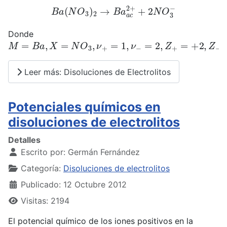
B
a
(
N
O
3
)
2
→
B
a
a
c
2
+
+
2
N
O
3
−
Donde
M
=
B
a
,
X
=
N
O
3
,
ν
+
=
1
,
ν
−
=
2
,
Z
+
=
+
2
,
Z
−
=
−
1
Leer más: Disoluciones de Electrolitos
Potenciales químicos en
disoluciones de electrolitos
Detalles
Escrito por:
Germán Fernández
Categoría:
Disoluciones de electrolitos
Publicado: 12 Octubre 2012
Visitas: 2194
El potencial químico de los iones positivos en la