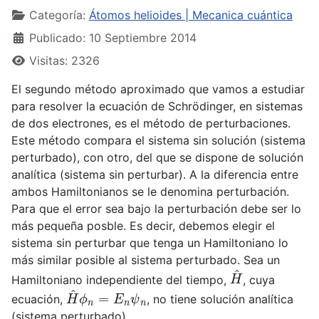
Categoría:
Átomos helioides | Mecanica cuántica
Publicado: 10 Septiembre 2014
Visitas: 2326
El segundo método aproximado que vamos a estudiar
para resolver la ecuación de Schrödinger, en sistemas
de dos electrones, es el método de perturbaciones.
Este método compara el sistema sin solución (sistema
perturbado), con otro, del que se dispone de solución
analítica (sistema sin perturbar). A la diferencia entre
ambos Hamiltonianos se le denomina perturbación.
Para que el error sea bajo la perturbación debe ser lo
más pequeña posble. Es decir, debemos elegir el
sistema sin perturbar que tenga un Hamiltoniano lo
más similar posible al sistema perturbado. Sea un
H
^
Hamiltoniano independiente del tiempo,
, cuya
H
^
ϕ
n
=
E
n
ψ
n
ecuación,
, no tiene solución analítica
(sistema perturbado).