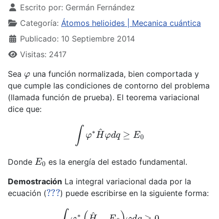
Escrito por:
Germán Fernández
Categoría:
Átomos helioides | Mecanica cuántica
Publicado: 10 Septiembre 2014
Visitas: 2417
φ
Sea
una función normalizada, bien comportada y
que cumple las condiciones de contorno del problema
(llamada función de prueba). El teorema variacional
dice que:
∫
φ
∗
H
^
φ
d
q
≥
E
0
E
0
Donde
es la energía del estado fundamental.
Demostración
La integral variacional dada por la
???
ecuación (
) puede escribirse en la siguiente forma:
∫
φ
∗
(
H
^
−
E
0
)
φ
d
q
≥
0