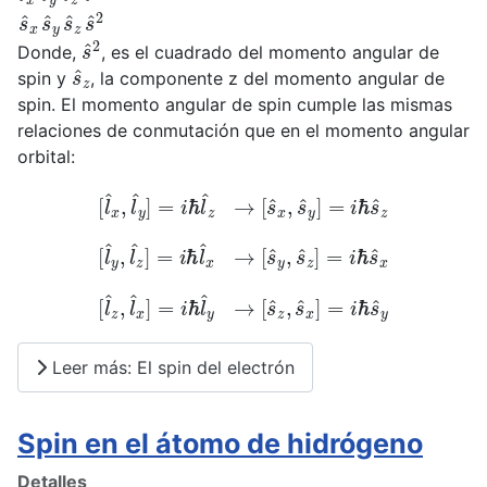
s
^
x
s
^
y
s
^
z
s
^
2
s
^
2
Donde,
, es el cuadrado del momento angular de
s
^
z
spin y
, la componente z del momento angular de
spin. El momento angular de spin cumple las mismas
relaciones de conmutación que en el momento angular
orbital:
[
l
^
x
,
l
^
y
]
=
i
ℏ
l
^
z
→
[
s
^
x
,
s
^
y
]
=
i
ℏ
s
^
z
[
l
^
y
,
l
^
z
]
=
i
ℏ
l
^
x
→
[
s
^
y
,
s
^
z
]
=
i
ℏ
s
^
x
[
l
^
z
,
l
^
x
]
=
i
ℏ
l
^
y
→
[
s
^
z
,
s
^
x
]
=
i
ℏ
s
^
y
Leer más: El spin del electrón
Spin en el átomo de hidrógeno
Detalles