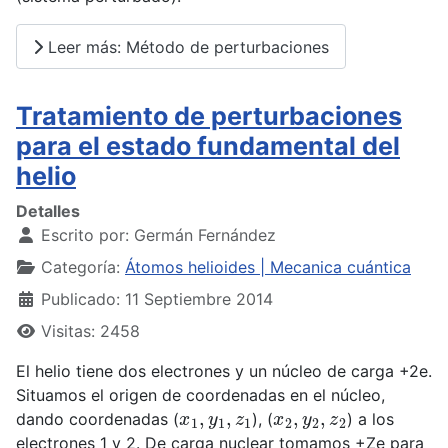
Leer más: Método de perturbaciones
Tratamiento de perturbaciones
para el estado fundamental del
helio
Detalles
Escrito por:
Germán Fernández
Categoría:
Átomos helioides | Mecanica cuántica
Publicado: 11 Septiembre 2014
Visitas: 2458
El helio tiene dos electrones y un núcleo de carga +2e.
Situamos el origen de coordenadas en el núcleo,
x
1
,
y
1
,
z
1
x
2
,
y
2
,
z
2
dando coordenadas (
), (
) a los
electrones 1 y 2. De carga nuclear tomamos +Ze para