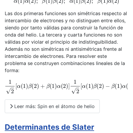
Las dos primeras funciones son simétricas respecto al
intercambio de electrones y no distinguen entre ellos,
siendo por tanto válidas para construir la función de
onda del helio. La tercera y cuarta funciones no son
válidas por violar el principio de indistinguibilidad.
Además no son simétricas ni antisimétricas frente al
intercambio de electrones. Para resolver este
problema se construyen combinaciones lineales de la
forma:
1
2
[
α
(
1
)
β
(
2
)
+
β
(
1
)
α
(
2
)
]
1
2
[
α
(
1
)
β
(
2
)
−
β
(
1
)
α
(
2
)
]
Leer más: Spin en el átomo de helio
Determinantes de Slater