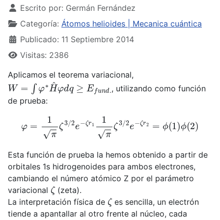
Escrito por:
Germán Fernández
Categoría:
Átomos helioides | Mecanica cuántica
Publicado: 11 Septiembre 2014
Visitas: 2386
Aplicamos el teorema variacional,
W
=
∫
φ
∗
H
^
φ
d
q
≥
E
f
u
n
d
.
, utilizando como función
de prueba:
φ
=
1
π
ζ
3
/
2
e
−
ζ
r
1
1
π
ζ
3
/
2
e
−
ζ
r
2
=
ϕ
(
1
)
ϕ
(
2
)
Esta función de prueba la hemos obtenido a partir de
orbitales 1s hidrogenoides para ambos electrones,
cambiando el número atómico Z por el parámetro
ζ
variacional
(zeta).
ζ
La interpretación física de
es sencilla, un electrón
tiende a apantallar al otro frente al núcleo, cada