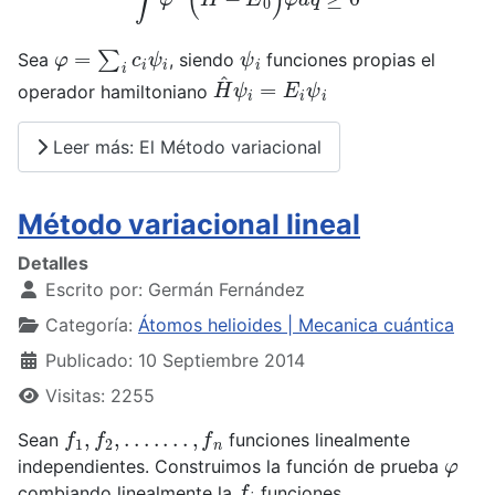
φ
=
∑
i
c
i
ψ
i
ψ
i
Sea
, siendo
funciones propias el
H
^
ψ
i
=
E
i
ψ
i
operador hamiltoniano
Leer más: El Método variacional
Método variacional lineal
Detalles
Escrito por:
Germán Fernández
Categoría:
Átomos helioides | Mecanica cuántica
Publicado: 10 Septiembre 2014
Visitas: 2255
f
1
,
f
2
,
.
.
.
.
.
.
.
,
f
n
Sean
funciones linealmente
φ
independientes. Construimos la función de prueba
f
i
combiando linealmente la
funciones.