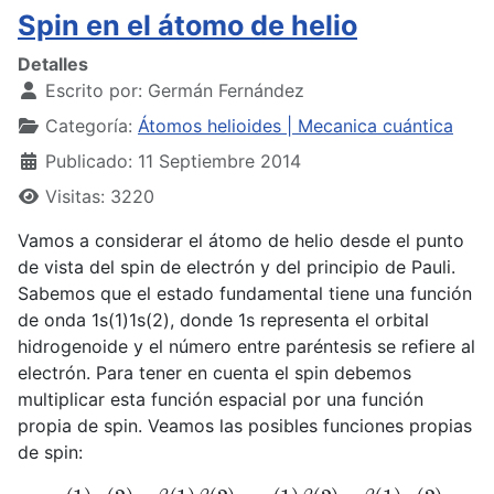
Spin en el átomo de helio
Detalles
Escrito por:
Germán Fernández
Categoría:
Átomos helioides | Mecanica cuántica
Publicado: 11 Septiembre 2014
Visitas: 3220
Vamos a considerar el átomo de helio desde el punto
de vista del spin de electrón y del principio de Pauli.
Sabemos que el estado fundamental tiene una función
de onda 1s(1)1s(2), donde 1s representa el orbital
hidrogenoide y el número entre paréntesis se refiere al
electrón. Para tener en cuenta el spin debemos
multiplicar esta función espacial por una función
propia de spin. Veamos las posibles funciones propias
de spin:
α
(
1
)
α
(
2
)
;
β
(
1
)
β
(
2
)
;
α
(
1
)
β
(
2
)
;
β
(
1
)
α
(
2
)