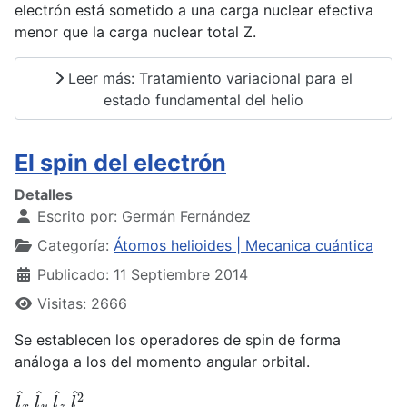
electrón está sometido a una carga nuclear efectiva
menor que la carga nuclear total Z.
Leer más: Tratamiento variacional para el
estado fundamental del helio
El spin del electrón
Detalles
Escrito por:
Germán Fernández
Categoría:
Átomos helioides | Mecanica cuántica
Publicado: 11 Septiembre 2014
Visitas: 2666
Se establecen los operadores de spin de forma
análoga a los del momento angular orbital.
l
^
x
l
^
y
l
^
z
l
^
2