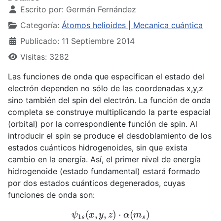
Escrito por:
Germán Fernández
Categoría:
Átomos helioides | Mecanica cuántica
Publicado: 11 Septiembre 2014
Visitas: 3282
Las funciones de onda que especifican el estado del
electrón dependen no sólo de las coordenadas x,y,z
sino también del spin del electrón. La función de onda
completa se construye multiplicando la parte espacial
(orbital) por la correspondiente función de spin. Al
introducir el spin se produce el desdoblamiento de los
estados cuánticos hidrogenoides, sin que exista
cambio en la energía. Así, el primer nivel de energía
hidrogenoide (estado fundamental) estará formado
por dos estados cuánticos degenerados, cuyas
funciones de onda son:
ψ
1
s
(
x
,
y
,
z
)
⋅
α
(
m
s
)
ψ
1
s
(
x
,
y
,
z
)
⋅
β
(
m
s
)