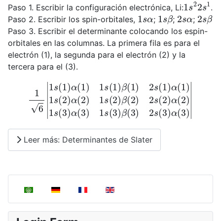
1
s
2
2
s
1
Paso 1. Escribir la configuración electrónica, Li:
.
1
s
α
1
s
β
2
s
α
2
s
β
Paso 2. Escribir los spin-orbitales,
;
;
;
Paso 3. Escribir el determinante colocando los espin-
orbitales en las columnas. La primera fila es para el
electrón (1), la segunda para el electrón (2) y la
tercera para el (3).
1
6
|
1
s
(
1
)
α
(
1
)
1
s
(
1
)
β
(
1
)
2
s
(
1
)
α
(
1
)
1
s
(
2
)
α
(
2
)
1
s
(
2
)
β
(
2
)
Leer más: Determinantes de Slater
Seleccione su idioma