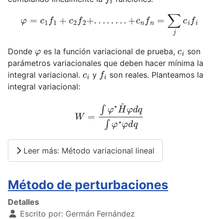
φ
=
c
1
f
1
+
c
2
f
2
+
.
.
.
.
.
.
.
.
+
c
n
f
n
=
∑
j
c
i
f
i
φ
c
i
Donde
es la función variacional de prueba,
son
parámetros variacionales que deben hacer mínima la
c
i
f
i
integral variacional.
y
son reales. Planteamos la
integral variacional:
W
=
∫
φ
∗
H
^
φ
d
q
∫
φ
∗
φ
d
q
Leer más: Método variacional lineal
Método de perturbaciones
Detalles
Escrito por:
Germán Fernández