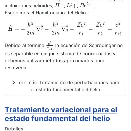
H
−
L
i
+
B
e
2
+
incluir iones helioides,
,
,
...
Escribimos el Hamiltoniano del Helio.
H
^
=
−
ℏ
2
2
m
∇
1
2
−
ℏ
2
2
m
∇
2
2
−
Z
e
2
r
1
−
Z
e
2
r
2
+
e
2
r
1
e
2
r
12
Debido al término
la ecuación de Schrödinger no
es separable en ningún sistema de coordenadas y
debemos utilizar métodos aproximados para
resolverla.
Leer más: Tratamiento de perturbaciones para
el estado fundamental del helio
Tratamiento variacional para el
estado fundamental del helio
Detalles