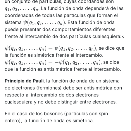
un conjunto de partículas, cuyas coordandas son
q
1
,
q
2
,
.
.
.
.
.
q
n
. La función de onda dependerá de las
coordenadas de todas las partículas que forman el
ψ
(
q
1
,
q
2
,
.
.
.
.
.
q
n
)
sistema
. Esta función de onda
puede presentar dos comportamientos diferentes
frente al intercambio de dos partículas cualesquiera:<
ψ
(
q
2
,
q
1
,
.
.
.
.
.
q
n
)
=
ψ
(
q
1
,
q
2
,
.
.
.
.
.
q
n
)
, se dice que
la función es simétrica frente el intercambio.
ψ
(
q
2
,
q
1
,
.
.
.
.
.
q
n
)
=
−
ψ
(
q
1
,
q
2
,
.
.
.
.
.
q
n
)
, se dice
que la función es antisimétrica frente al intercambio.
Principio de Pauli
, la función de onda de un sistema
de electrones (fermiones) debe ser antisimétrica con
respecto al intercambio de dos electrones
cualesquiera y no debe distinguir entre electrones.
En el caso de los bosones (partículas con spin
entero), la función de onda es simétrica.