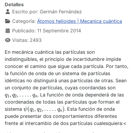
Detalles
Escrito por:
Germán Fernández
Categoría:
Átomos helioides | Mecanica cuántica
Publicado: 11 Septiembre 2014
Visitas: 2493
En mecánica cuántica las partículas son
indistinguibles, el principio de incertidumbre impide
conocer el camino que sigue cada partícula. Por tanto,
la función de onda de un sistema de partículas
idénticas no distinguirá unas partículas de otras. Sean
un conjunto de partículas, cuyas coordandas son
q
1
,
q
2
,
.
.
.
.
.
q
n
. La función de onda dependerá de las
coordenadas de todas las partículas que forman el
ψ
(
q
1
,
q
2
,
.
.
.
.
.
q
n
)
sistema
. Esta función de onda
puede presentar dos comportamientos diferentes
frente al intercambio de dos partículas cualesquiera:<
ψ
(
q
2
,
q
1
,
.
.
.
.
.
q
n
)
=
ψ
(
q
1
,
q
2
,
.
.
.
.
.
q
n
)