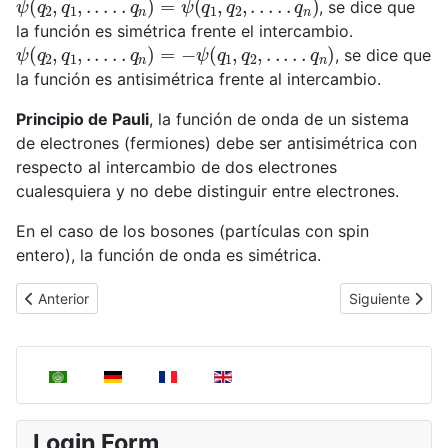
, se dice que
la función es simétrica frente el intercambio.
ψ
(
q
2
,
q
1
,
.
.
.
.
.
q
n
)
=
−
ψ
(
q
1
,
q
2
,
.
.
.
.
.
q
n
)
, se dice que
la función es antisimétrica frente al intercambio.
Principio de Pauli
, la función de onda de un sistema
de electrones (fermiones) debe ser antisimétrica con
respecto al intercambio de dos electrones
cualesquiera y no debe distinguir entre electrones.
En el caso de los bosones (partículas con spin
entero), la función de onda es simétrica.
Artículo anterior: Spin en el átomo de hidrógeno
Artículo siguie
Anterior
Siguiente
Seleccione su idioma
Login Form