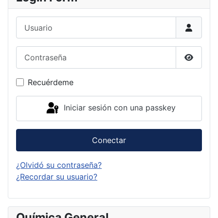
Usuario
Contraseña
Mostrar
Recuérdeme
Iniciar sesión con una passkey
Conectar
¿Olvidó su contraseña?
¿Recordar su usuario?
Química General