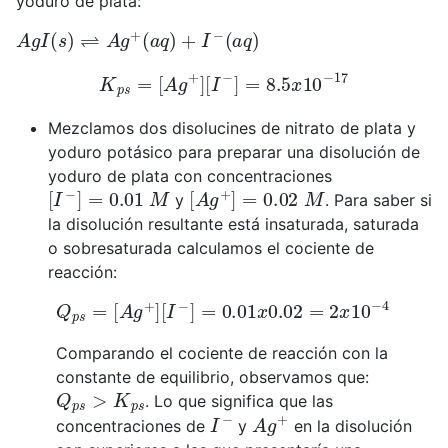
yoduro de plata:
A
g
I
(
s
)
⇌
A
g
+
(
a
q
)
+
I
−
(
a
q
)
K
p
s
=
[
A
g
+
]
[
I
−
]
=
8.5
x
10
−
17
Mezclamos dos disolucines de nitrato de plata y
yoduro potásico para preparar una disolución de
yoduro de plata con concentraciones
[
I
−
]
=
0.01
M
[
A
g
+
]
=
0.02
M
y
. Para saber si
la disolución resultante está insaturada, saturada
o sobresaturada calculamos el cociente de
reacción:
Q
p
s
=
[
A
g
+
]
[
I
−
]
=
0.01
x
0.02
=
2
x
10
−
4
Comparando el cociente de reacción con la
constante de equilibrio, observamos que:
Q
p
s
>
K
p
s
. Lo que significa que las
I
−
A
g
+
concentraciones de
y
en la disolución