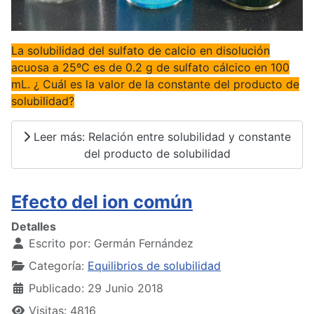
La solubilidad del sulfato de calcio en disolución
acuosa a 25ºC es de 0.2 g de sulfato cálcico en 100
mL. ¿ Cuál es la valor de la constante del producto de
solubilidad?
Leer más: Relación entre solubilidad y constante
del producto de solubilidad
Efecto del ion común
Detalles
Escrito por:
Germán Fernández
Categoría:
Equilibrios de solubilidad
Publicado: 29 Junio 2018
Visitas: 4816