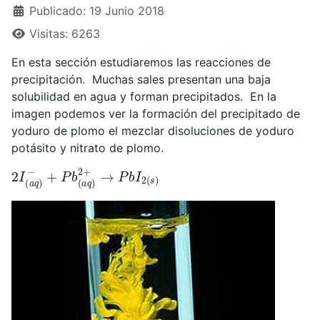
Publicado: 19 Junio 2018
Visitas: 6263
En esta sección estudiaremos las reacciones de
precipitación. Muchas sales presentan una baja
solubilidad en agua y forman precipitados. En la
imagen podemos ver la formación del precipitado de
yoduro de plomo el mezclar disoluciones de yoduro
potásito y nitrato de plomo.
2
+
I
P
(
a
b
q
(
a
)
−
q
)
2
+
→
P
b
I
2
(
s
)