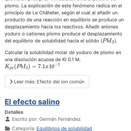
plomo. La explicación de este fenómeno radica en el
principio de Le Châtelier, según el cual al añadir un
producto de una reacción en equilibrio se produce un
desplazamiento hacia los reactivos. Añadir aniones
yoduro o cationes plomo produce el desplazamiento
P
b
I
2
del equilibrio de solubilidad hacia el sólido (
).
Calcular la solubilidad molar de yoduro de plomo en
una disolución acuosa de KI 0.1 M.
K
p
s
(
P
b
I
2
)
=
7.1
x
10
−
7
Leer más: Efecto del ion común
El efecto salino
Detalles
Escrito por:
Germán Fernández
Categoría:
Equilibrios de solubilidad