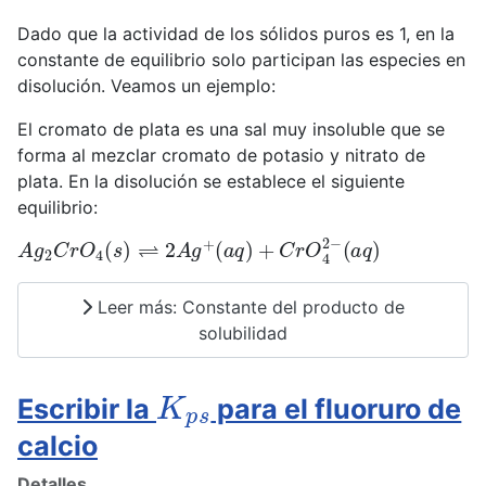
Dado que la actividad de los sólidos puros es 1, en la
constante de equilibrio solo participan las especies en
disolución. Veamos un ejemplo:
El cromato de plata es una sal muy insoluble que se
forma al mezclar cromato de potasio y nitrato de
plata. En la disolución se establece el siguiente
equilibrio:
A
(
a
g
q
2
)
C
r
O
4
(
s
)
⇌
2
A
g
+
(
a
q
)
+
C
r
O
4
2
−
Leer más: Constante del producto de
solubilidad
K
p
s
Escribir la
para el fluoruro de
calcio
Detalles