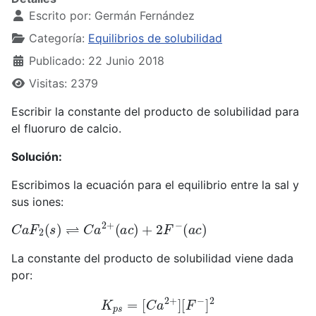
Escrito por:
Germán Fernández
Categoría:
Equilibrios de solubilidad
Publicado: 22 Junio 2018
Visitas: 2379
Escribir la constante del producto de solubilidad para
el fluoruro de calcio.
Solución:
Escribimos la ecuación para el equilibrio entre la sal y
sus iones:
C
a
F
2
(
s
)
⇌
C
a
2
+
(
a
c
)
+
2
F
−
(
a
c
)
La constante del producto de solubilidad viene dada
por:
K
p
s
=
[
C
a
2
+
]
[
F
−
]
2