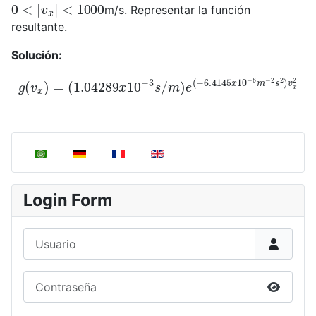
0
<
|
v
x
|
<
1000
m/s. Representar la función
resultante.
Solución:
(
1.04289
x
10
−
3
s
/
m
)
g
e
(
(
v
−
x
6.4145
)
=
x
10
−
6
m
−
2
s
2
)
v
x
Seleccione su idioma
Login Form
Usuario
Contraseña
Mostrar