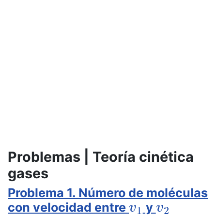
Problemas | Teoría cinética
gases
Problema 1. Número de moléculas
v
1
v
2
con velocidad entre
y