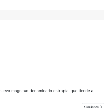
a nueva magnitud denominada entropía, que tiende a
Artículo siguie
Siguiente