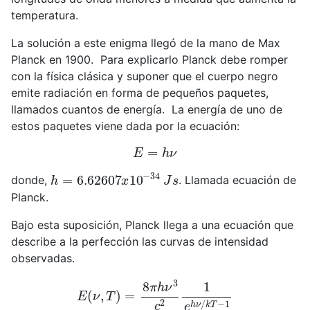
temperatura.
La solución a este enigma llegó de la mano de Max
Planck en 1900. Para explicarlo Planck debe romper
con la física clásica y suponer que el cuerpo negro
emite radiación en forma de pequeños paquetes,
llamados cuantos de energía. La energía de uno de
estos paquetes viene dada por la ecuación:
E
=
h
ν
h
=
6.62607
x
10
−
34
J
s
donde,
. Llamada ecuación de
Planck.
Bajo esta suposición, Planck llega a una ecuación que
describe a la perfección las curvas de intensidad
observadas.
E
(
ν
,
T
)
=
8
π
h
ν
3
c
2
1
e
h
ν
/
k
T
−
1