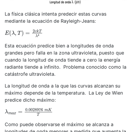
La física clásica intenta predecir estas curvas
mediante la ecuación de Rayleigh-Jeans:
E
(
λ
,
T
)
=
2
c
k
T
λ
4
Esta ecuación predice bien a longitudes de onda
grandes pero falla en la zona ultravioleta, puesto que
cuando la longitud de onda tiende a cero la energía
radiante tiende a infinito. Problema conocido como la
catástrofe ultravioleta.
La longitud de onda a la que las curvas alcanzan su
máximo depende de la temperatura. La Ley de Wien
predice dicho máximo:
λ
m
a
x
=
0.0028976
m
K
T
Como puede observarse el máximo se alcanza a
longitudes de onda menores a medida que aumenta la