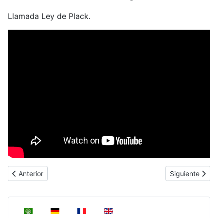
Llamada Ley de Plack.
Artículo anterior: Los espectros atómicos
Artículo siguien
Anterior
Siguiente
Seleccione su idioma