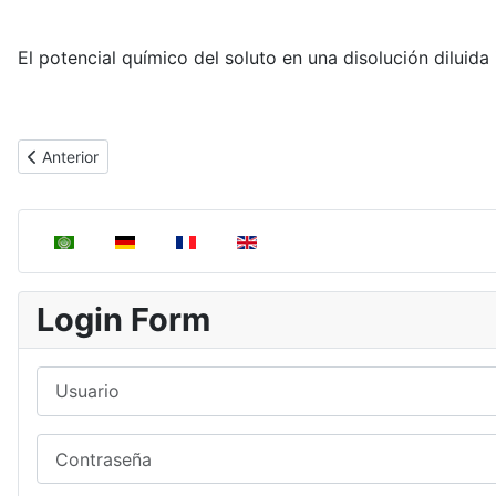
El potencial químico del soluto en una disolución diluida i
Artículo anterior: Ley de Dalton
Anterior
Seleccione su idioma
Login Form
Usuario
Contraseña