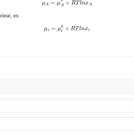
μ
A
=
μ
A
∗
+
R
T
l
n
x
A
deal, es:
μ
i
=
μ
i
0
+
R
T
l
n
x
i