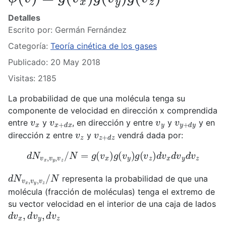
Detalles
Escrito por:
Germán Fernández
Categoría:
Teoría cinética de los gases
Publicado: 20 May 2018
Visitas: 2185
La probabilidad de que una molécula tenga su
componente de velocidad en dirección x comprendida
v
x
v
x
+
d
x
v
y
v
y
+
d
y
entre
y
, en dirección y entre
y
y en
v
z
v
z
+
d
z
dirección z entre
y
vendrá dada por:
d
N
v
x
,
v
y
,
v
z
/
N
=
g
(
v
x
)
g
(
v
y
)
g
(
v
z
)
d
v
x
d
v
y
d
v
z
d
N
v
x
,
v
y
,
v
z
/
N
representa la probabilidad de que una
molécula (fracción de moléculas) tenga el extremo de
su vector velocidad en el interior de una caja de lados
d
v
x
,
d
v
y
,
d
v
z