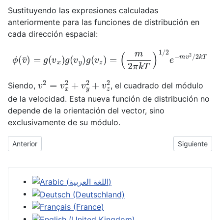
Sustituyendo las expresiones calculadas
anteriormente para las funciones de distribución en
cada dirección espacial:
ϕ
(
m
(
v
2
¯
π
)
=
k
T
g
(
)
v
1
/
x
2
)
e
g
−
(
v
m
y
)
v
g
2
(
/
v
2
z
k
)
T
=
v
2
=
v
x
2
+
v
y
2
+
v
z
2
Siendo,
, el cuadrado del módulo
de la velocidad. Esta nueva función de distribución no
depende de la orientación del vector, sino
exclusivamente de su módulo.
v
Anterior
Siguiente
Artículo anterior: Obtención de la función de distribución para
Artículo sigu
Seleccione su idioma