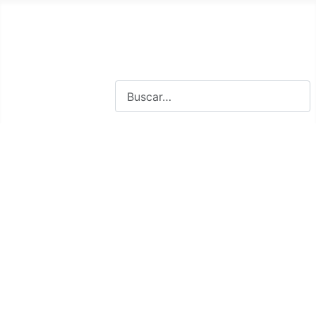
FISICOQUÍMICA
Universitatis Chemia
Buscar