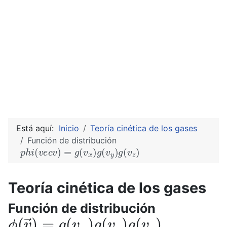
Está aquí:
Inicio
Teoría cinética de los gases
Función de distribución
p
h
i
(
v
e
c
v
)
=
g
(
v
x
)
g
(
v
y
)
g
(
v
z
)
Teoría cinética de los gases
Función de distribución
ϕ
(
v
→
)
=
g
(
v
x
)
g
(
v
y
)
g
(
v
z
)