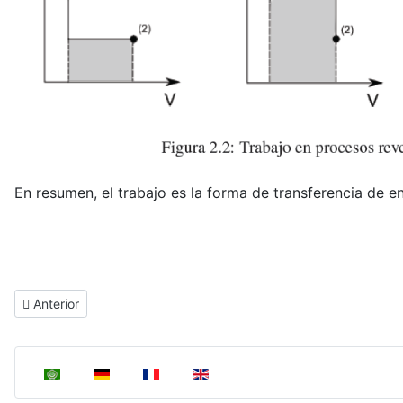
En resumen, el trabajo es la forma de transferencia de 
Artículo anterior: Primer Principio de la Termodinámica
Anterior
Seleccione su idioma