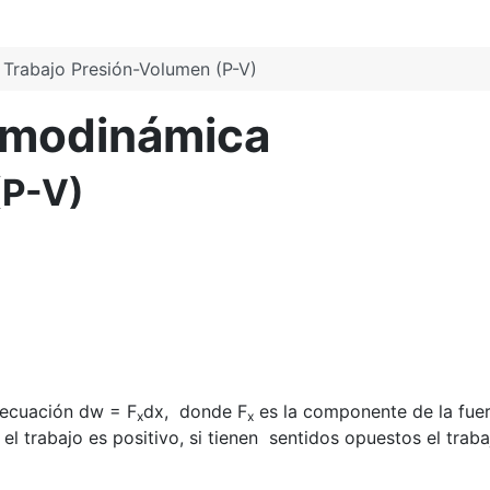
Trabajo Presión-Volumen (P-V)
ermodinámica
(P-V)
a ecuación dw = F
dx,
donde F
es la componente de la fuer
x
x
l trabajo es positivo, si tienen
sentidos opuestos el traba