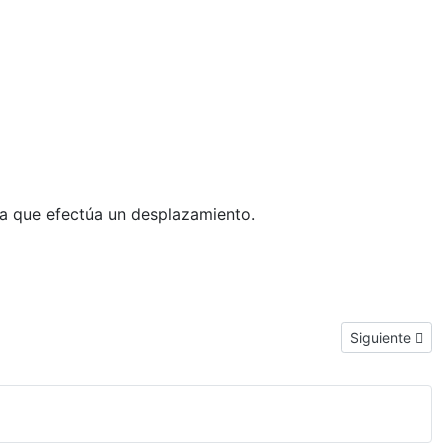
era que efectúa un desplazamiento.
Artículo sigui
Siguiente