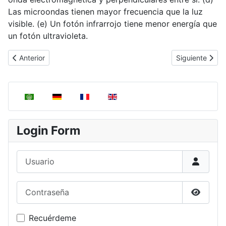
Las microondas tienen mayor frecuencia que la luz
visible. (e) Un fotón infrarrojo tiene menor energía que
un fotón ultravioleta.
Artículo anterior: Radiación Electromagnética
Artículo siguie
Anterior
Siguiente
Seleccione su idioma
Login Form
Usuario
Contraseña
Mostrar
Recuérdeme