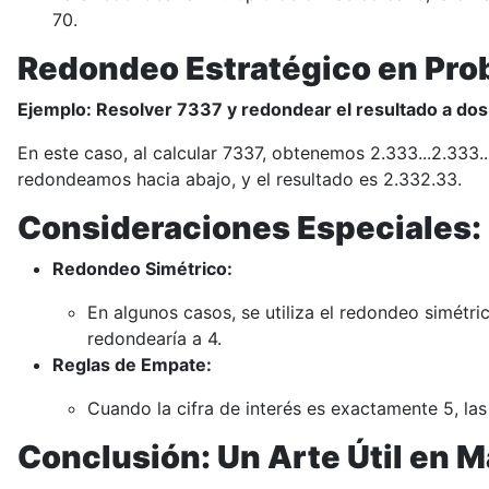
70.
Redondeo Estratégico en Pr
Ejemplo: Resolver
73
3
7
y redondear el resultado a dos
En este caso, al calcular
73
3
7
, obtenemos
2.333...
2.333..
redondeamos hacia abajo, y el resultado es
2.33
2.33
.
Consideraciones Especiales:
Redondeo Simétrico:
En algunos casos, se utiliza el redondeo simétr
redondearía a 4.
Reglas de Empate:
Cuando la cifra de interés es exactamente 5, las
Conclusión: Un Arte Útil en 