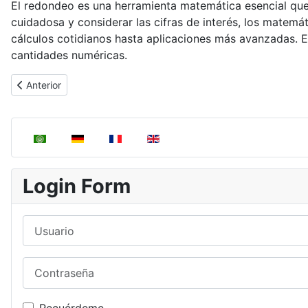
El redondeo es una herramienta matemática esencial que s
cuidadosa y considerar las cifras de interés, los matem
cálculos cotidianos hasta aplicaciones más avanzadas. E
cantidades numéricas.
Artículo anterior: Cálculos utilizando cifras significativas
Anterior
Seleccione su idioma
Login Form
Usuario
Contraseña
Recuérdeme