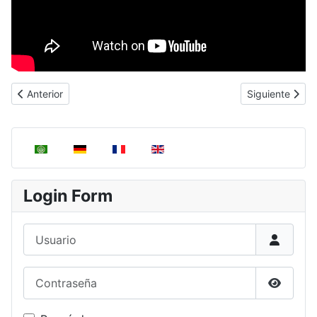
Artículo anterior: El redondeo
Artículo siguie
Anterior
Siguiente
Seleccione su idioma
Login Form
Usuario
Contraseña
Mostrar