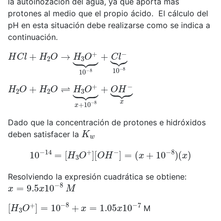
la autoinozación del agua, ya que aporta mas
protones al medio que el propio ácido. El cálculo del
pH en esta situación debe realizarse como se indica a
continuación.
H
C
l
+
H
2
O
→
H
3
O
+
⏟
10
−
8
+
C
l
−
⏟
10
−
8
H
2
O
+
H
2
O
⇌
H
3
O
+
⏟
x
+
10
−
8
+
O
H
−
⏟
x
Dado que la concentración de protones e hidróxidos
K
w
deben satisfacer la
10
−
14
=
[
H
3
O
+
]
[
O
H
−
]
=
(
x
+
10
−
8
)
(
x
)
Resolviendo la expresión cuadrática se obtiene:
x
=
9.5
x
10
−
8
M
[
H
3
O
+
]
=
10
−
8
+
x
=
1.05
x
10
−
7
M