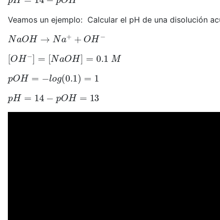
Veamos un ejemplo: Calcular el pH de una disolución ac
N
a
O
H
→
N
a
+
+
O
H
−
[
O
H
−
]
=
[
N
a
O
H
]
=
0.1
M
p
O
H
=
−
l
o
g
(
0.1
)
=
1
p
H
=
14
−
p
O
H
=
13