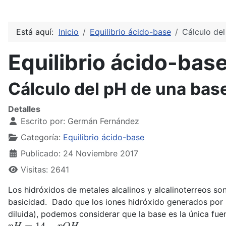
Está aquí:
Inicio
Equilibrio ácido-base
Cálculo del
Equilibrio ácido-bas
Cálculo del pH de una bas
Detalles
Escrito por:
Germán Fernández
Categoría:
Equilibrio ácido-base
Publicado: 24 Noviembre 2017
Visitas: 2641
Los hidróxidos de metales alcalinos y alcalinoterreos s
basicidad. Dado que los iones hidróxido generados por 
diluida), podemos considerar que la base es la única fue
p
H
=
14
−
p
O
H