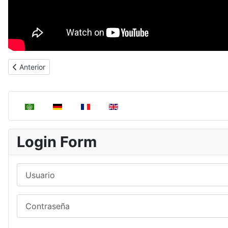
Artículo anterior: Cálculo del pH en ácidos fuertes
Anterior
Seleccione su idioma
Login Form
Usuario
Contraseña