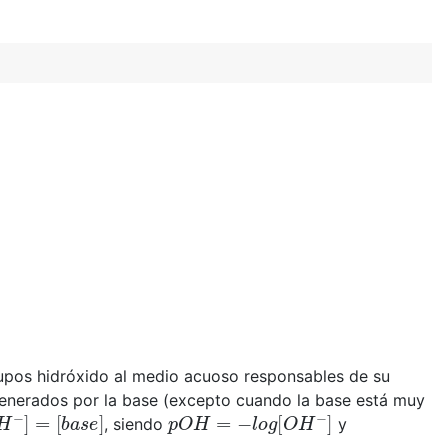
grupos hidróxido al medio acuoso responsables de su
 generados por la base (excepto cuando la base está muy
H
−
]
=
[
b
a
s
e
]
p
O
H
=
−
l
o
g
[
O
H
−
]
, siendo
y