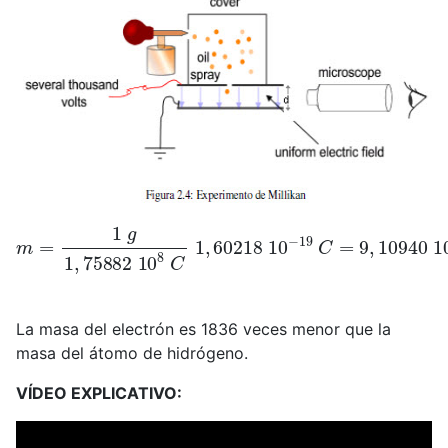
m
=
1
g
1
,
75882
10
8
C
1
,
60218
10
−
19
C
=
9
,
10940
10
−
La masa del electrón es 1836 veces menor que la
masa del átomo de hidrógeno.
VÍDEO EXPLICATIVO: