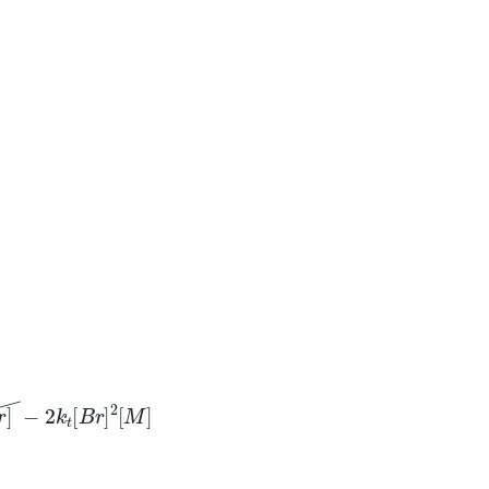
−
2
k
t
[
B
r
]
2
[
M
]