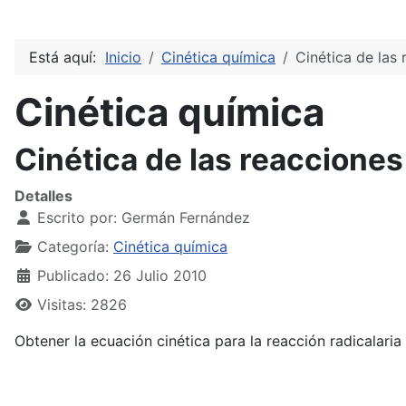
Está aquí:
Inicio
Cinética química
Cinética de las 
Cinética química
Cinética de las reacciones
Detalles
Escrito por:
Germán Fernández
Categoría:
Cinética química
Publicado: 26 Julio 2010
Visitas: 2826
Obtener la ecuación cinética para la reacción radicalaria
B
r
2
+
M
→
k
i
2
B
r
+
M
B
r
+