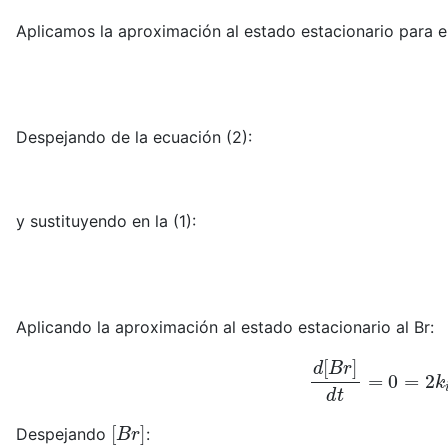
Aplicamos la aproximación al estado estacionario para e
Despejando de la ecuación (2):
y sustituyendo en la (1):
Aplicando la aproximación al estado estacionario al Br:
d
[
B
r
]
d
t
=
0
=
2
[
B
r
]
Despejando
: