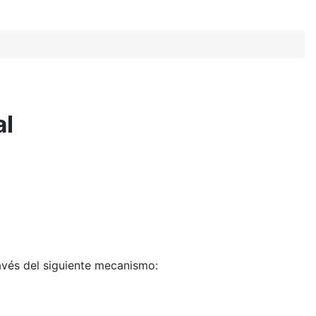
al
ravés del siguiente mecanismo:
+
B
r
2
B
r
+
M
→
k
t
B
r
2
+
M