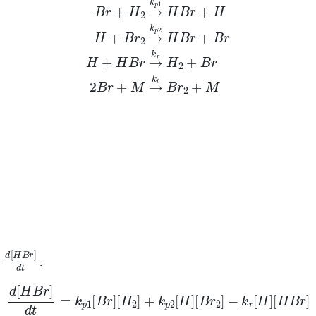
d
[
H
B
r
]
d
t
.
d
[
H
B
r
]
d
t
=
k
p
1
[
B
r
]
[
H
2
]
+
k
p
2
[
H
]
[
B
r
2
]
−
k
r
[
H
]
[
H
B
r
]