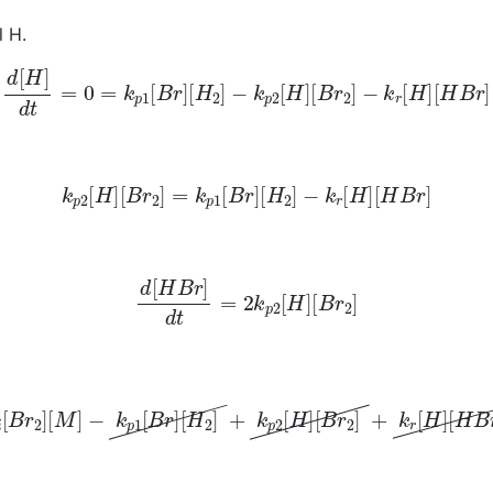
l H.
d
[
H
]
d
t
=
0
=
k
p
1
[
B
r
]
[
H
2
]
−
k
p
2
[
H
]
[
B
r
2
]
−
k
r
[
H
]
[
H
B
r
]
k
p
2
[
H
]
[
B
r
2
]
=
k
p
1
[
B
r
]
[
H
2
]
−
k
r
[
H
]
[
H
B
r
]
d
[
H
B
r
]
d
t
=
2
k
p
2
[
H
]
[
B
r
2
]
k
i
[
B
r
2
]
[
M
]
−
k
p
1
[
B
r
]
[
H
2
]
+
k
p
2
[
H
]
[
B
r
2
]
+
k
r
[
H
]
[
H
B
r
]