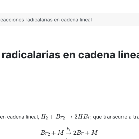
reacciones radicalarias en cadena lineal
 radicalarias en cadena line
H
2
+
B
r
2
→
2
H
B
r
 en cadena lineal,
, que transcurre a t
H
2
→
k
p
1
H
B
r
+
H
H
+
B
r
2
→
k
p
2
H
B
r
+
B
r
H
+
H
B
r
→
k
r
H
2