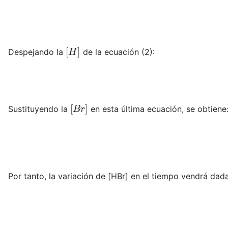
[
H
]
Despejando la
de la ecuación (2):
[
B
r
]
Sustituyendo la
en esta última ecuación, se obtiene
Por tanto, la variación de [HBr] en el tiempo vendrá dad
d
[
H
B
r
]