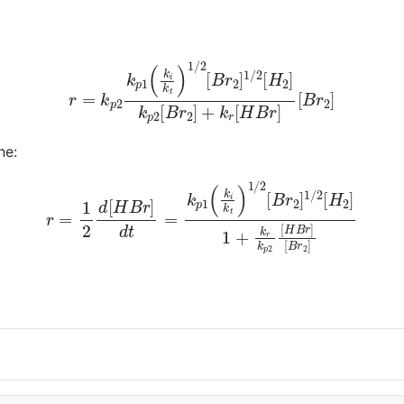
=
k
p
2
k
p
1
(
k
i
k
t
)
1
/
2
[
B
r
2
]
1
/
2
[
H
2
]
k
p
2
[
B
r
2
]
+
k
r
[
H
B
r
]
[
B
r
ne:
2
d
[
H
B
r
]
d
t
=
k
p
1
(
k
i
k
t
)
1
/
2
[
B
r
2
]
1
/
2
[
H
2
]
1
+
k
r
k
p
2
[
H
B
r
]