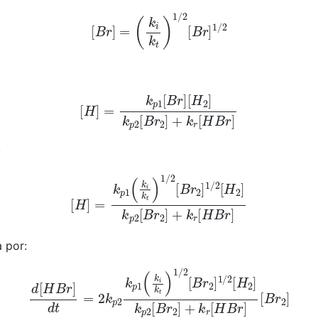
[
B
r
]
=
(
k
i
k
t
)
1
/
2
[
B
r
]
1
/
2
[
H
]
=
k
p
1
[
B
r
]
[
H
2
]
k
p
2
[
B
r
2
]
+
k
r
[
H
B
r
]
:
[
H
]
=
k
p
1
(
k
i
k
t
)
1
/
2
[
B
r
2
]
1
/
2
[
H
2
]
k
p
2
[
B
r
2
]
+
k
r
[
H
B
r
]
a por:
d
t
=
2
k
p
2
k
p
1
(
k
i
k
t
)
1
/
2
[
B
r
2
]
1
/
2
[
H
2
]
k
p
2
[
B
r
2
]
+
k
r
[
H