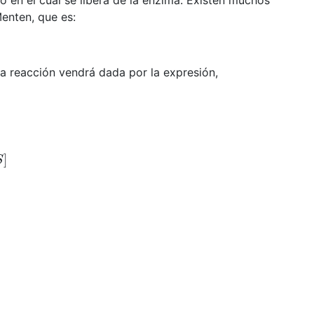
 en el cual se libera de la enzima. Existen muchos
enten, que es:
la reacción vendrá dada por la expresión,
]