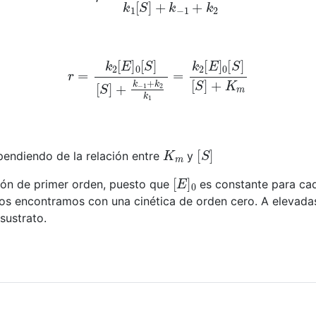
r
=
k
2
[
E
]
0
[
S
]
[
S
]
+
k
−
1
+
k
2
k
1
=
k
2
[
E
]
0
[
S
]
[
S
]
+
K
m
k
1
K
m
[
S
]
pendiendo de la relación entre
y
[
E
]
0
ión de primer orden, puesto que
es constante para cad
 nos encontramos con una cinética de orden cero. A elevada
sustrato.
a lineal