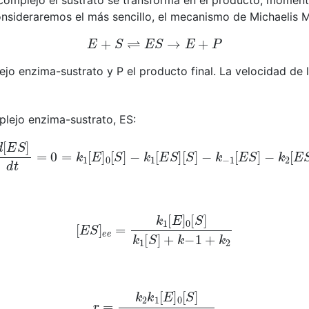
omplejo el sustrato se transforma en el producto, momento
consideraremos el más sencillo, el mecanismo de Michaelis M
E
+
S
⇌
E
S
→
E
+
P
ejo enzima-sustrato y P el producto final. La velocidad de 
plejo enzima-sustrato, ES:
d
[
E
S
]
d
t
=
0
=
k
1
[
E
]
0
[
S
]
−
k
1
[
E
S
]
[
S
]
−
k
−
1
[
E
S
]
−
k
2
[
E
S
[
E
S
]
e
e
=
k
1
[
E
]
0
[
S
]
k
1
[
S
]
+
k
−
1
+
k
2
r
=
k
2
k
1
[
E
]
0
[
S
]
k
1
[
S
]
+
k
−
1
+
k
2