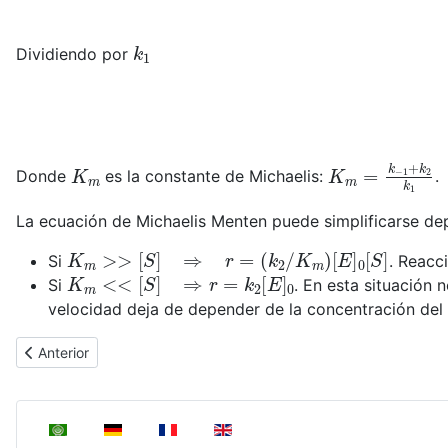
k
1
Dividiendo por
K
m
K
m
=
k
−
1
+
k
2
Donde
es la constante de Michaelis:
.
La ecuación de Michaelis Menten puede simplificarse de
K
m
>>
[
S
]
⇒
r
=
(
k
2
/
K
m
)
[
E
]
0
[
S
]
Si
. Reacc
K
m
<<
[
S
]
⇒
r
=
k
2
[
E
]
0
Si
. En esta situación
velocidad deja de depender de la concentración del 
Artículo anterior: Cinética de las reacciones radicalarias en caden
Anterior
Seleccione su idioma