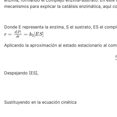
enzima, formando el complejo enzima-sustrato. En este c
mecanismos para explicar la catálisis enzimática, aquí 
Donde E representa la enzima, S el sustrato, ES el compl
r
=
d
[
P
]
d
t
=
k
2
[
E
S
]
Aplicando la aproximación al estado estacionario al com
Despejando [ES],
Sustituyendo en la ecuación cinética