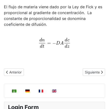
El flujo de materia viene dado por la Ley de Fick y es
proporcional al gradiente de concentración. La
constante de proporcionalidad se donomina
coeficiente de difusión.
d
n
d
t
=
−
D
A
d
c
d
z
Artículo anterior: Introducción a los fenómenos de transporte
Artículo siguie
Anterior
Siguiente
Seleccione su idioma
Login Form