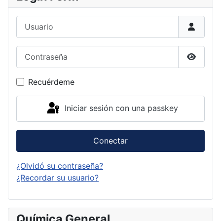
Usuario
Contraseña
Mostrar
Recuérdeme
Iniciar sesión con una passkey
Conectar
¿Olvidó su contraseña?
¿Recordar su usuario?
Química General