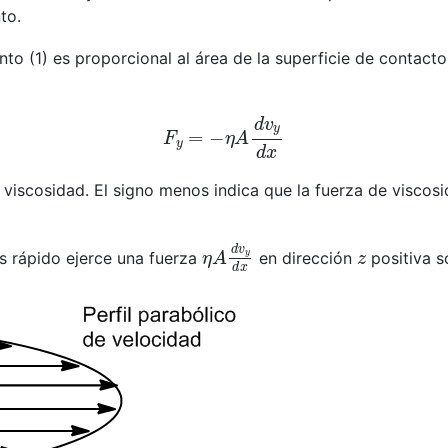
to.
to (1) es proporcional al área de la superficie de contacto
F
y
=
−
η
A
d
v
y
d
x
viscosidad. El signo menos indica que la fuerza de viscos
η
A
d
v
y
d
x
z
s rápido ejerce una fuerza
en dirección
positiva s