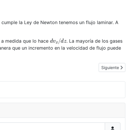
e cumple la Ley de Newton tenemos un flujo laminar. A
d
v
x
/
d
z
 a medida que lo hace
. La mayoría de los gases
anera que un incremento en la velocidad de flujo puede
Artículo siguie
Siguiente