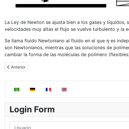
La Ley de Newton se ajusta bien a los gases y líquidos,
velocidades muy altas el flujo se vuelve turbulento y la 
η
Se llama fluido Newtoniano al fluido en el que
es indep
son Newtonianos, mientras que las soluciones de políme
cambiar la forma de las moléculas de polímero (flexibles)
Artículo anterior: Ejemplo de evaluación de la conductividad térm
Anterior
Seleccione su idioma
Login Form
Usuario