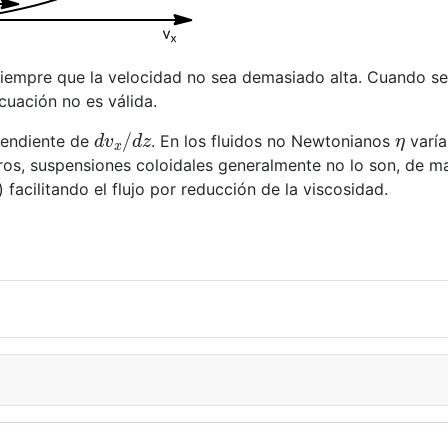
 siempre que la velocidad no sea demasiado alta. Cuando s
ecuación no es válida.
d
v
x
/
d
z
η
endiente de
. En los fluidos no Newtonianos
varía
ros, suspensiones coloidales generalmente no lo son, de m
 facilitando el flujo por reducción de la viscosidad.
ica (k)