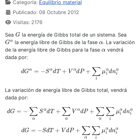
Categoría:
Equilibrio material
Publicado: 08 Octubre 2012
Visitas: 2176
G
Sea
la energía de Gibbs total de un sistema. Sea
G
α
α
la energía libre de Gibbs de la fase
. La variación
α
de la energía libre de Gibbs para la fase
vendrá
dada por:
d
G
α
=
−
S
α
d
T
+
V
α
d
P
+
∑
i
μ
i
α
d
n
i
α
La variación de energía libre de Gibbs total, vendrá
dada por:
d
G
=
−
∑
α
S
α
d
T
+
∑
α
V
α
d
P
+
∑
α
∑
i
μ
i
α
d
n
i
α
d
G
=
−
S
d
T
+
V
d
P
+
∑
α
∑
i
μ
i
α
d
n
i
α