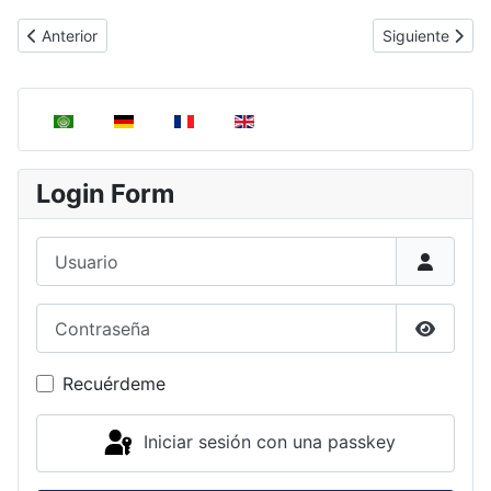
Artículo anterior: Sistemas Abiertos de una Fase
Artículo siguie
Anterior
Siguiente
Seleccione su idioma
Login Form
Usuario
Contraseña
Mostrar
Recuérdeme
Iniciar sesión con una passkey