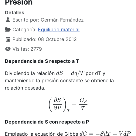
Presión
Detalles
Escrito por:
Germán Fernández
Categoría:
Equilibrio material
Publicado: 08 Octubre 2012
Visitas: 2779
Dependencia de S respecto a T
d
S
=
d
q
/
T
Dividiendo la relación
por dT y
manteniendo la presión constante se obtiene la
relación deseada.
(
∂
S
∂
P
)
T
=
C
P
T
Dependencia de S con respecto a P
d
G
=
−
S
d
T
−
V
d
P
Empleado la ecuación de Gibbs