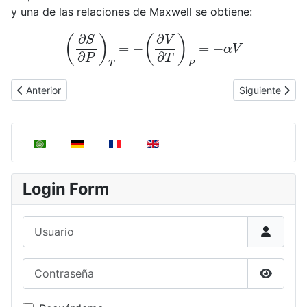
y una de las relaciones de Maxwell se obtiene:
(
∂
S
∂
P
)
T
=
−
(
∂
V
∂
T
)
P
=
−
α
V
Artículo anterior: Dependencia de la Entalpía con Presión y Temp
Artículo sigui
Anterior
Siguiente
Seleccione su idioma
Login Form
Usuario
Contraseña
Mostrar