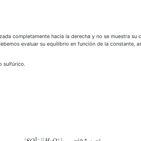
ada completamente hacia la derecha y no se muestra su co
debemos evaluar su equilibrio en función de la constante, 
 sulfúrico.
=
[
S
O
4
2
−
]
[
H
3
O
+
]
[
H
S
O
4
−
]
=
x
(
0.5
+
x
)
0.5
−
x
=
1.1
x
1