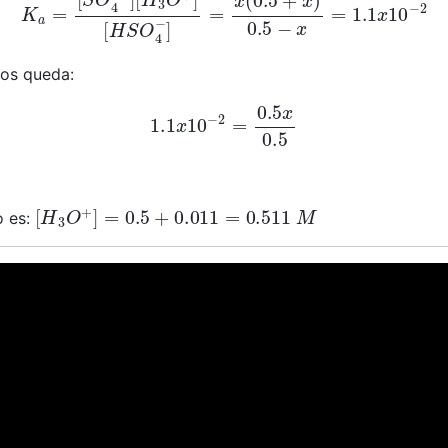
nos queda:
1.1
x
10
−
2
=
0.5
x
0.5
[
H
3
O
+
]
=
0.5
+
0.011
=
0.511
M
o es: