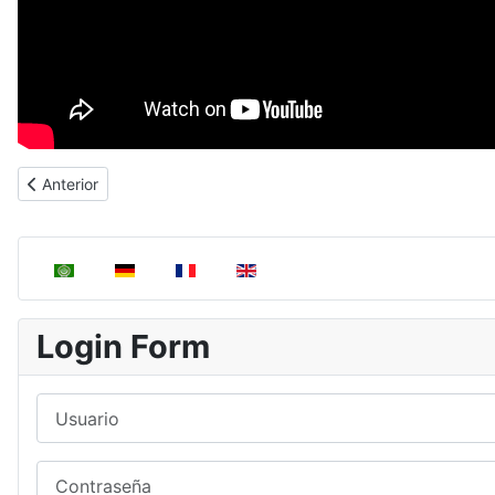
Artículo anterior: Ácidos Polipróticos
Anterior
Seleccione su idioma
Login Form
Usuario
Contraseña