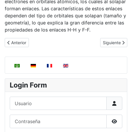
electrones en orbitales atómicos, los cuales al solapar
forman enlaces. Las características de estos enlaces
dependen del tipo de orbitales que solapan (tamaño y
geometría), lo que explica la gran diferencia entre las
propiedades de los enlaces H-H y F-F.
Artículo anterior: Moléculas con geometría plano cuadrada, AB4
Artículo siguie
Anterior
Siguiente
Seleccione su idioma
Login Form
Usuario
Contraseña
Mostrar