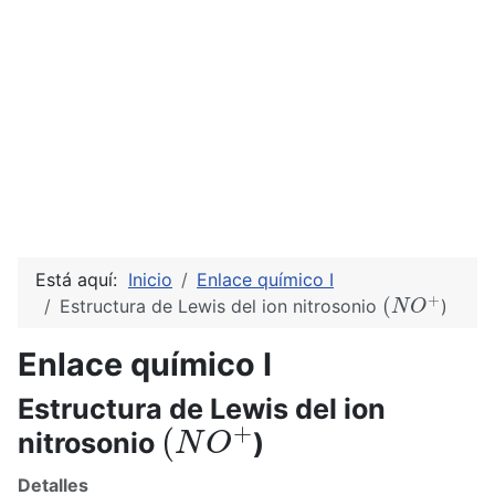
Está aquí:
Inicio
Enlace químico I
(
N
O
+
Estructura de Lewis del ion nitrosonio
)
Enlace químico I
Estructura de Lewis del ion
(
N
O
+
nitrosonio
)
Detalles