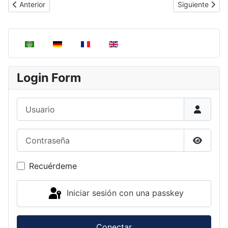
(
N
O
2
−
)
Anterior
Siguiente
Artículo anterior: Estructura de Lewis del ion nitrito
Artículo siguie
Seleccione su idioma
Login Form
Usuario
Contraseña
Mostrar
Recuérdeme
Iniciar sesión con una passkey
Conectar