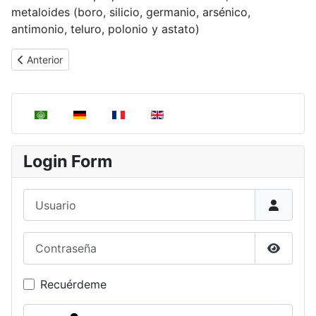
metaloides (boro, silicio, germanio, arsénico,
antimonio, teluro, polonio y astato)
Artículo anterior: Masas atómicas
Anterior
Seleccione su idioma
Login Form
Usuario
Contraseña
Mostrar
Recuérdeme