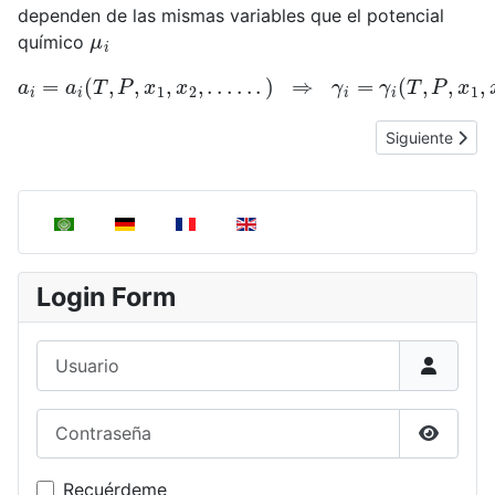
dependen de las mismas variables que el potencial
μ
i
químico
a
i
=
a
i
(
T
,
P
,
x
1
,
x
2
,
.
.
.
.
.
.
)
⇒
γ
i
=
γ
i
(
T
,
P
,
x
1
,
x
2
.
.
.
.
.
.
.
.
)
Artículo sigui
Siguiente
Seleccione su idioma
Login Form
Usuario
Contraseña
Mostrar
Recuérdeme