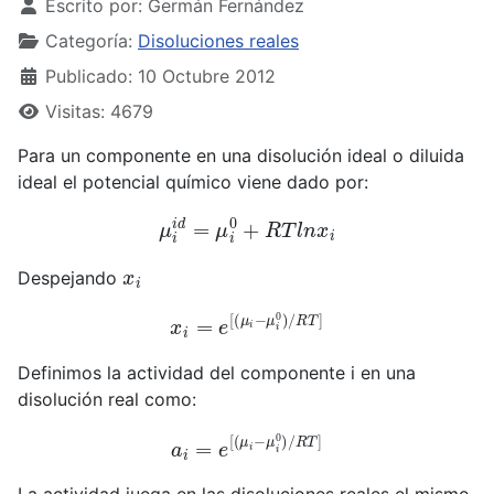
Escrito por:
Germán Fernández
Categoría:
Disoluciones reales
Publicado: 10 Octubre 2012
Visitas: 4679
Para un componente en una disolución ideal o diluida
ideal el potencial químico viene dado por:
μ
i
i
d
=
μ
i
0
+
R
T
l
n
x
i
x
i
Despejando
x
i
=
e
[
(
μ
i
−
μ
i
0
)
/
R
T
]
Definimos la actividad del componente i en una
disolución real como:
a
i
=
e
[
(
μ
i
−
μ
i
0
)
/
R
T
]