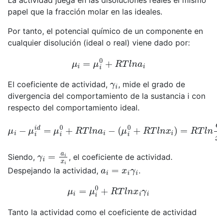
La actividad juega en las disoluciones reales el mismo
papel que la fracción molar en las ideales.
Por tanto, el potencial químico de un componente en
cualquier disolución (ideal o real) viene dado por:
μ
i
=
μ
i
0
+
R
T
l
n
a
i
γ
i
El coeficiente de actividad,
, mide el grado de
divergencia del comportamiento de la sustancia i con
respecto del comportamiento ideal.
μ
i
−
μ
i
i
d
=
μ
i
0
+
R
T
l
n
a
i
−
(
μ
i
0
+
R
T
l
n
x
i
)
=
R
T
l
n
a
i
x
i
γ
i
=
a
i
x
i
Siendo,
, el coeficiente de actividad.
a
i
=
x
i
γ
i
Despejando la actividad,
.
μ
i
=
μ
i
0
+
R
T
l
n
x
i
γ
i
Tanto la actividad como el coeficiente de actividad