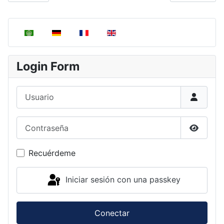
Seleccione su idioma
Login Form
Usuario
Contraseña
Mostrar
Recuérdeme
Iniciar sesión con una passkey
Conectar