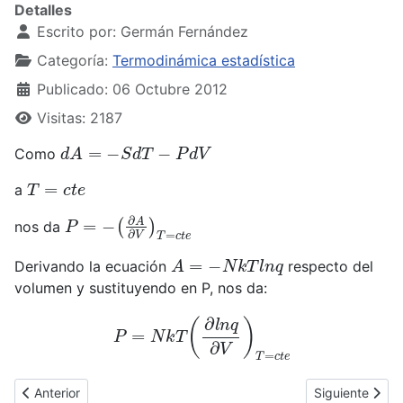
Detalles
Escrito por:
Germán Fernández
Categoría:
Termodinámica estadística
Publicado: 06 Octubre 2012
Visitas: 2187
d
A
=
−
S
d
T
−
P
d
V
Como
T
=
c
t
e
a
P
(
∂
=
A
−
∂
V
)
T
=
c
t
e
nos da
A
=
−
N
k
T
l
n
q
Derivando la ecuación
respecto del
volumen y sustituyendo en P, nos da:
P
=
N
k
T
(
∂
l
n
q
∂
V
)
T
=
c
t
e
Artículo anterior: Evaluación de A (Energía libre de Helmholtz)
Artículo siguie
Anterior
Siguiente