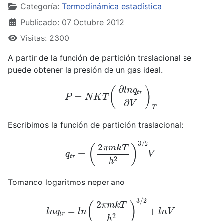
Categoría:
Termodinámica estadística
Publicado: 07 Octubre 2012
Visitas: 2300
A partir de la función de partición traslacional se
puede obtener la presión de un gas ideal.
P
=
N
K
T
(
∂
l
n
q
t
r
∂
V
)
T
Escribimos la función de partición traslacional:
q
t
r
=
(
2
π
m
k
T
h
2
)
3
/
2
V
Tomando logaritmos neperiano
l
n
q
t
r
=
l
n
(
2
π
m
k
T
h
2
)
3
/
2
+
l
n
V