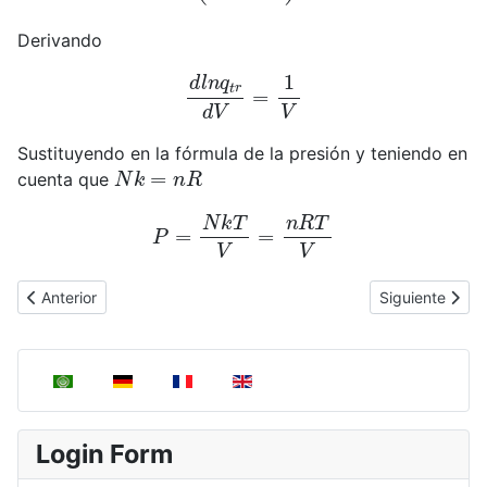
Derivando
d
l
n
q
t
r
d
V
=
1
V
Sustituyendo en la fórmula de la presión y teniendo en
N
k
=
n
R
cuenta que
P
=
N
k
T
V
=
n
R
T
V
Artículo anterior: Función de partición traslacional
Artículo siguie
Anterior
Siguiente
Seleccione su idioma
Login Form