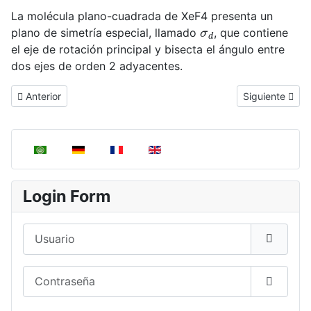
La molécula plano-cuadrada de XeF4 presenta un
σ
d
plano de simetría especial, llamado
, que contiene
el eje de rotación principal y bisecta el ángulo entre
dos ejes de orden 2 adyacentes.
Artículo anterior: Eje propio de simetría (Cn)
Artículo siguie
Anterior
Siguiente
Seleccione su idioma
Login Form
Usuario
Contraseña
Mostrar