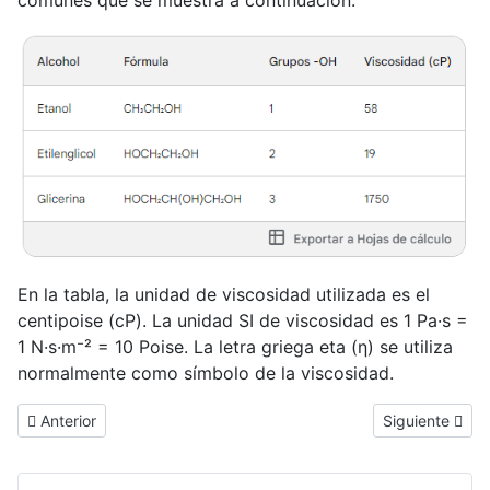
En la tabla, la unidad de viscosidad utilizada es el
centipoise (cP). La unidad SI de viscosidad es 1 Pa·s =
1 N·s·m⁻² = 10 Poise. La letra griega eta (η) se utiliza
normalmente como símbolo de la viscosidad.
Artículo anterior: Enlace de hidrógeno en la molécula de agua
Artículo siguie
Anterior
Siguiente