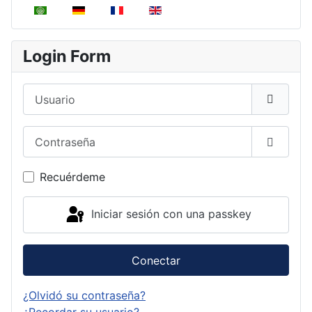
Seleccione su idioma
Login Form
Usuario
Contraseña
Mostrar
Recuérdeme
Iniciar sesión con una passkey
Conectar
¿Olvidó su contraseña?