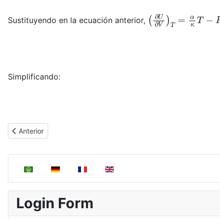
(
∂
U
∂
V
)
T
=
α
κ
T
−
Sustituyendo en la ecuación anterior,
Simplificando:
Artículo anterior: Dependencia de G respecto a T y P
Anterior
Seleccione su idioma
Login Form