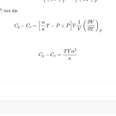
P
, nos da:
C
p
−
C
v
=
[
α
κ
T
−
P
+
P
]
V
1
V
(
∂
V
∂
T
)
P
C
p
−
C
v
=
T
V
α
2
κ