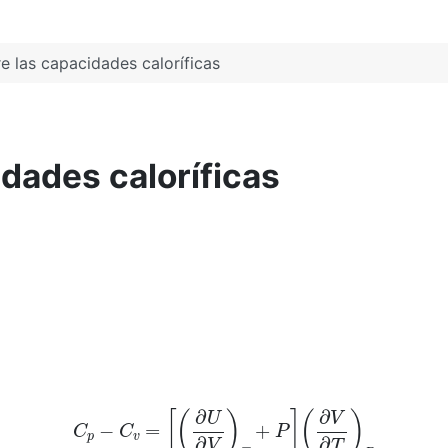
re las capacidades caloríficas
idades caloríficas
C
p
−
C
v
=
[
(
∂
U
∂
V
)
T
+
P
]
(
∂
V
∂
T
)
P