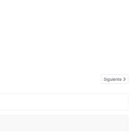
Artículo siguie
Siguiente