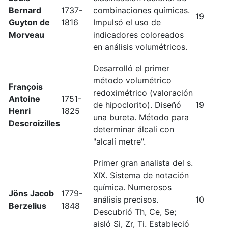
Bernard
1737-
combinaciones químicas.
19
Guyton de
1816
Impulsó el uso de
Morveau
indicadores coloreados
en análisis volumétricos.
Desarrolló el primer
método volumétrico
François
redoximétrico (valoración
Antoine
1751-
de hipoclorito). Diseñó
19
Henri
1825
una bureta. Método para
Descroizilles
determinar álcali con
"alcalí metre".
Primer gran analista del s.
XIX. Sistema de notación
química. Numerosos
Jöns Jacob
1779-
análisis precisos.
10
Berzelius
1848
Descubrió Th, Ce, Se;
aisló Si, Zr, Ti. Estableció