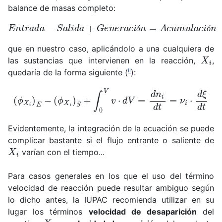
balance de masas completo:
E
n
t
r
a
d
a
−
S
a
l
i
d
a
+
G
e
n
e
r
a
c
i
ó
n
=
A
c
u
m
u
l
a
c
i
ó
n
ó
ó
que en nuestro caso, aplicándolo a una cualquiera de
X
i
las sustancias que intervienen en la reacción,
,
ii
quedaría de la forma siguiente (
):
(
ϕ
X
i
)
E
−
(
ϕ
X
i
)
S
+
∫
0
V
v
⋅
d
V
=
d
n
i
d
t
=
ν
i
⋅
d
ξ
d
t
Evidentemente, la integración de la ecuación se puede
complicar bastante si el flujo entrante o saliente de
X
i
varían con el tiempo...
Para casos generales en los que el uso del término
velocidad de reacción puede resultar ambiguo según
lo dicho antes, la IUPAC recomienda utilizar en su
lugar los términos
velocidad de desaparición
del
X
i