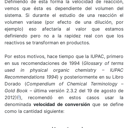
Definiendo de esta forma la velocidad de reacción,
vemos que ésta es dependiente del volumen del
sistema. Si durante el estudio de una reacción el
volumen variase (por efecto de una dilución, por
ejemplo) eso afectaría al valor que estamos
definiendo pero no a la rapidez real con que los
reactivos se transforman en productos.
Por estos motivos, hace tiempo que la IUPAC, primero
en sus recomendaciones de 1994 (
Glossary of terms
used in physical organic chemistry – IUPAC
Recommendations 1994
) y posteriormente en su Libro
Dorado (
Compendium of Chemical Terminology
–
Gold Book
– última versión 2.3.2 del 19 de agosto de
i
2012)(
), recomendó en estos casos usar la
denominada
velocidad de conversión
que se define
como la cantidad siguiente:
ξ
˙
=
d
ξ
d
t
=
1
ν
i
⋅
d
n
i
d
t