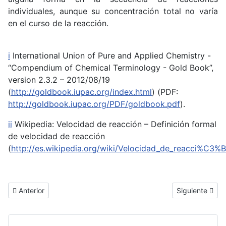
individuales, aunque su concentración total no varía
en el curso de la reacción.
i
International Union of Pure and Applied Chemistry -
“Compendium of Chemical Terminology - Gold Book”,
version 2.3.2 – 2012/08/19
(
http://goldbook.iupac.org/index.html
) (PDF:
http://goldbook.iupac.org/PDF/goldbook.pdf
).
ii
Wikipedia: Velocidad de reacción – Definición formal
de velocidad de reacción
(
http://es.wikipedia.org/wiki/Velocidad_de_reacci%C3%
Artículo anterior: Introducción a la Cinética Química
Artículo siguie
Anterior
Siguiente