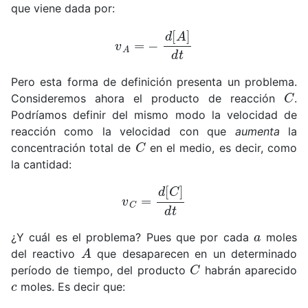
que viene dada por:
v
A
=
−
d
[
A
]
d
t
Pero esta forma de definición presenta un problema.
C
Consideremos ahora el producto de reacción
.
Podríamos definir del mismo modo la velocidad de
reacción como la velocidad con que
aumenta
la
C
concentración total de
en el medio, es decir, como
la cantidad:
v
C
=
d
[
C
]
d
t
a
¿Y cuál es el problema? Pues que por cada
moles
A
del reactivo
que desaparecen en un determinado
C
período de tiempo, del producto
habrán aparecido
c
moles. Es decir que: