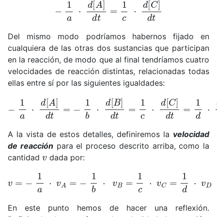
−
1
a
⋅
d
[
A
]
d
t
=
1
c
⋅
d
[
C
]
d
t
Del mismo modo podríamos habernos fijado en
cualquiera de las otras dos sustancias que participan
en la reacción, de modo que al final tendríamos cuatro
velocidades de reacción distintas, relacionadas todas
ellas entre sí por las siguientes igualdades:
−
1
a
⋅
d
[
A
]
d
t
=
−
1
b
⋅
d
[
B
]
d
t
=
1
c
⋅
d
[
C
]
d
t
=
1
d
⋅
d
[
A la vista de estos detalles, definiremos la
velocidad
de reacción
para el proceso descrito arriba, como la
v
cantidad
dada por:
v
=
−
1
a
⋅
v
A
=
−
1
b
⋅
v
B
=
1
c
⋅
v
C
=
1
d
⋅
v
D
En este punto hemos de hacer una reflexión.