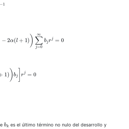
a
−
2
α
(
l
+
1
)
)
∑
j
=
0
∞
b
j
r
j
=
0
)
)
b
j
]
r
j
=
0
b
k
ue
es el último término no nulo del desarrollo y