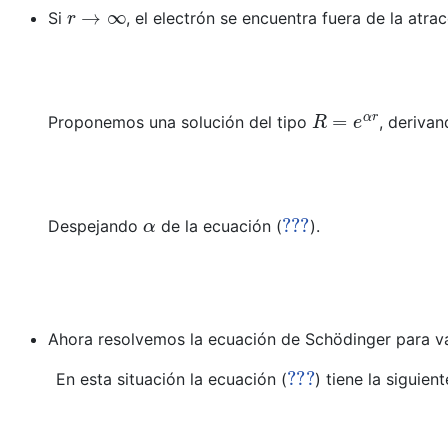
r
→
∞
Si
, el electrón se encuentra fuera de la atr
R
=
e
α
r
Proponemos una solución del tipo
, deriva
α
???
Despejando
de la ecuación (
).
Ahora resolvemos la ecuación de Schödinger para v
???
En esta situación la ecuación (
) tiene la siguien