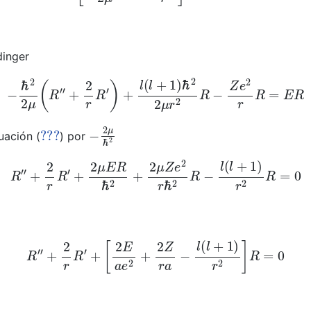
dinger
−
ℏ
2
2
μ
(
R
″
+
2
r
R
′
)
+
l
(
l
+
1
)
ℏ
2
2
μ
r
2
R
−
Z
e
2
r
R
=
E
R
???
−
2
μ
ℏ
2
uación (
) por
R
″
+
2
r
R
′
+
2
μ
E
R
ℏ
2
+
2
μ
Z
e
2
r
ℏ
2
R
−
l
(
l
+
1
)
r
2
R
=
0
R
″
+
2
r
R
′
+
[
2
E
a
e
2
+
2
Z
r
a
−
l
(
l
+
1
)
r
2
]
R
=
0