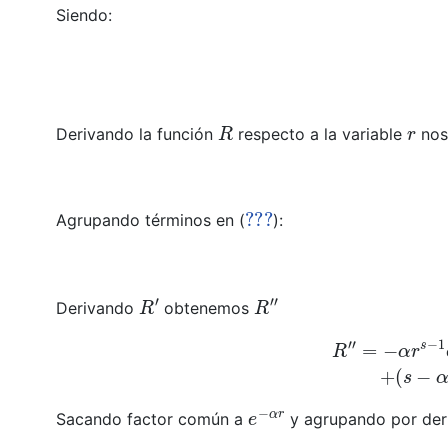
Siendo:
R
r
Derivando la función
respecto a la variable
nos
???
Agrupando términos en (
):
R
′
R
″
Derivando
obtenemos
R
″
=
−
α
r
s
−
1
e
−
α
r
M
(
r
)
+
(
s
−
α
r
)
(
s
−
1
)
r
s
−
2
e
−
α
r
e
−
α
r
Sacando factor común a
y agrupando por der