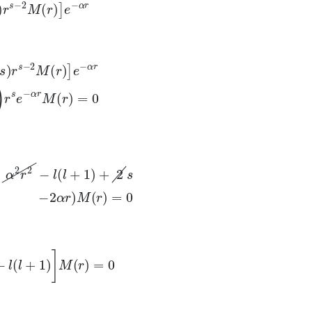
M
(
r
)
]
e
−
α
r
r
)
]
e
−
α
r
+
(
2
Z
a
r
−
α
2
−
l
(
l
+
1
)
r
2
)
r
s
e
−
α
r
M
(
r
)
=
0
1
)
+
2
s
−
2
α
r
)
M
(
r
)
=
0
1
)
]
M
(
r
)
=
0