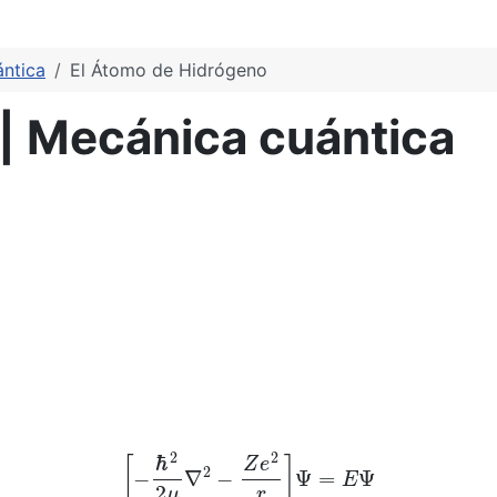
ántica
El Átomo de Hidrógeno
| Mecánica cuántica
[
−
ℏ
2
2
μ
∇
2
−
Z
e
2
r
]
Ψ
=
E
Ψ