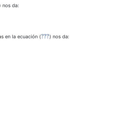
) nos da:
???
as en la ecuación (
) nos da: