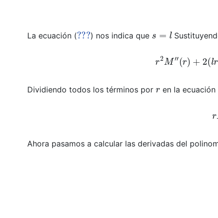
???
s
=
l
La ecuación (
) nos indica que
Sustituyen
r
2
r
Dividiendo todos los términos por
en la ecuación 
Ahora pasamos a calcular las derivadas del polino
M
(
r
)
=
∑
j
=
0
∞
b
j
r
j
M
′
(
r
)
=
∑