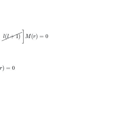
)
]
M
(
r
)
=
0
+
1
)
r
j
−
1
=
∑
j
=
0
∞
b
j
+
1
j
(
j
+
1
)
r
j
−
1