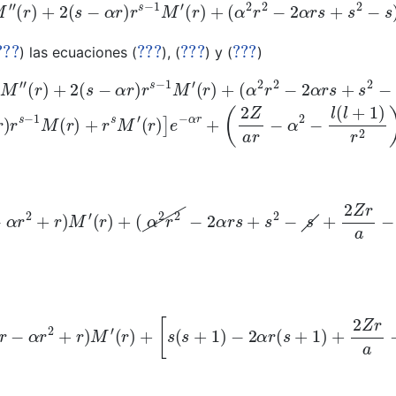
r
s
M
″
(
r
)
+
2
(
s
−
α
r
)
r
s
−
1
M
′
(
r
)
+
(
α
2
r
2
−
2
α
r
s
+
s
2
−
s
)
r
s
−
2
???
???
???
???
) las ecuaciones (
), (
) y (
)
α
r
s
+
s
2
−
s
)
r
s
−
2
M
(
r
)
]
e
−
α
r
+
2
r
[
(
s
−
α
r
)
r
s
−
1
M
(
r
)
+
r
s
M
′
(
−
α
r
2
+
r
)
M
′
(
r
)
+
(
α
2
r
2
−
2
α
r
s
+
s
2
−
s
+
2
Z
r
a
−
α
2
r
2
−
l
(
l
+
(
r
)
+
2
(
s
r
−
α
r
2
+
r
)
M
′
(
r
)
+
[
s
(
s
+
1
)
−
2
α
r
(
s
+
1
)
+
2
Z
r
a
−
l
(
l
+