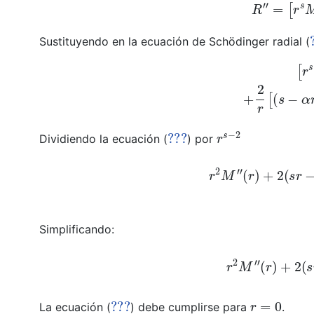
R
″
=
[
Sustituyendo en la ecuación de Schödinger radial (
[
r
s
M
″
(
r
)
+
2
(
s
−
α
r
)
r
s
−
1
M
′
(
r
)
+
(
α
2
r
2
−
2
???
r
s
−
2
Dividiendo la ecuación (
) por
r
2
M
″
(
r
)
+
2
(
s
r
Simplificando:
r
2
M
″
???
r
=
0
La ecuación (
) debe cumplirse para
.