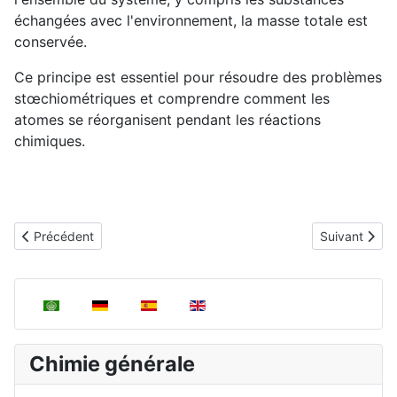
échangées avec l'environnement, la masse totale est
conservée.
Ce principe est essentiel pour résoudre des problèmes
stœchiométriques et comprendre comment les
atomes se réorganisent pendant les réactions
chimiques.
Article précédent : Matière et Énergie
Article suivan
Précédent
Suivant
Sélectionnez votre langue
Chimie générale