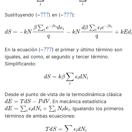
???
???
Sustituyendo (~
) en (~
):
d
S
=
−
k
N
β
∑
i
e
−
β
ϵ
i
d
ϵ
i
q
−
k
N
d
β
∑
i
ϵ
i
e
−
β
ϵ
i
q
+
k
E
d
β
+
???
En la ecuación (~
) el primer y último término son
iguales, así como, el segundo y tercer término.
Simplificando:
d
S
=
k
β
∑
i
ϵ
i
d
N
i
Desde el punto de vista de la termodinámica clásica
d
E
=
T
d
S
−
P
d
V
. En mecánica estadística
d
E
=
∑
i
ϵ
i
d
N
i
+
∑
i
N
i
d
ϵ
i
. Igualando los primeros
términos de ambas ecuaciones:
T
d
S
=
∑
i
ϵ
i
d
N
i