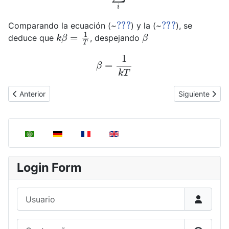
???
???
Comparando la ecuación (~
) y la (~
), se
k
β
=
1
T
β
deduce que
, despejando
β
=
1
k
T
Artículo anterior: Distribución más probable: Ley de distribució
Artículo siguie
Anterior
Siguiente
Seleccione su idioma
Login Form
Usuario
Contraseña