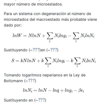
mayor número de microestados.
Para un sistema con degeneración el número de
microestados del macroestado más probable viene
dado por:
l
n
W
=
N
l
n
N
+
∑
i
N
i
l
n
g
i
−
∑
i
N
i
l
n
N
i
???
???
Sustituyendo (~
)en (~
)
S
=
k
N
l
n
N
+
k
∑
i
N
i
l
n
g
i
−
k
∑
i
N
i
l
n
N
i
Tomando logaritmos neperianos en la Ley de
???
Boltzmann (~
)
l
n
N
i
=
l
n
N
−
l
n
q
+
l
n
g
i
−
β
ϵ
i
???
Sustituyendo en (~
)