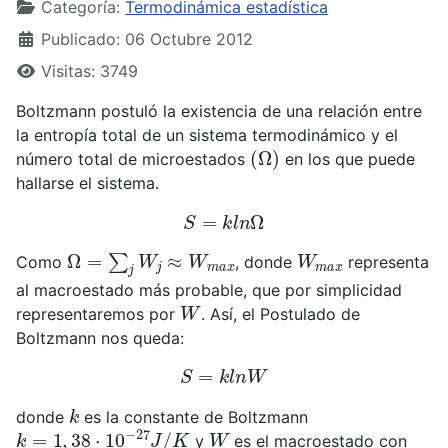
Categoría:
Termodinámica estadística
Publicado: 06 Octubre 2012
Visitas: 3749
Boltzmann postuló la existencia de una relación entre
la entropía total de un sistema termodinámico y el
(
Ω
)
número total de microestados
en los que puede
hallarse el sistema.
S
=
k
l
n
Ω
Ω
=
∑
j
W
j
≈
W
m
a
x
W
m
a
x
Como
, donde
representa
al macroestado más probable, que por simplicidad
W
representaremos por
. Así, el Postulado de
Boltzmann nos queda:
S
=
k
l
n
W
k
donde
es la constante de Boltzmann
k
=
1
,
38
⋅
10
−
27
J
/
K
W
y
es el macroestado con