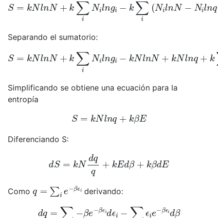
S
=
k
N
l
n
N
+
k
∑
i
N
i
l
n
g
i
−
k
∑
i
(
N
i
l
n
N
−
N
i
l
n
q
+
N
i
l
n
g
i
−
Separando el sumatorio:
S
=
k
N
l
n
N
+
k
∑
i
N
i
l
n
g
i
−
k
N
l
n
N
+
k
N
l
n
q
+
k
∑
i
N
i
l
n
g
i
+
Simplificando se obtiene una ecuación para la
entropía
S
=
k
N
l
n
q
+
k
β
E
Diferenciando S:
d
S
=
k
N
d
q
q
+
k
E
d
β
+
k
β
d
E
q
=
∑
i
e
−
β
ϵ
i
Como
derivando:
d
q
=
∑
i
−
β
e
−
β
ϵ
i
d
ϵ
i
−
∑
i
ϵ
i
e
−
β
ϵ
i
d
β