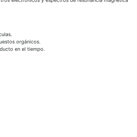
ctros electrónicos y espectros de resonancia magnética
culas.
uestos orgánicos.
ducto en el tiempo.