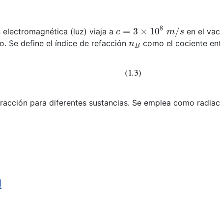
c
=
3
×
10
8
m
/
s
 electromagnética (luz) viaja a
en el vac
n
B
 Se define el índice de refacción
como el cociente en
efracción para diferentes sustancias. Se emplea como radiac
a