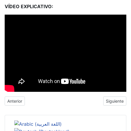
VÍDEO EXPLICATIVO:
Artículo anterior: Número atómico
Artículo sigu
Anterior
Siguiente
Seleccione su idioma